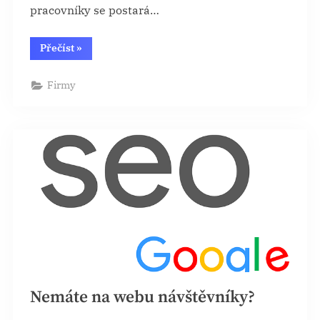
pracovníky se postará…
“Profesionální
Přečíst
»
stěhovací
služby”
Firmy
Nemáte na webu návštěvníky?