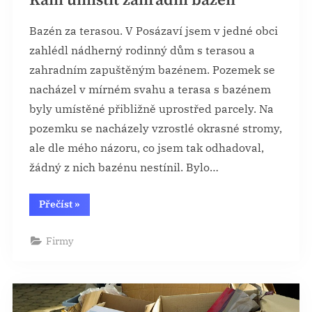
Kam umístit zahradní bazén
Bazén za terasou. V Posázaví jsem v jedné obci
zahlédl nádherný rodinný dům s terasou a
zahradním zapuštěným bazénem. Pozemek se
nacházel v mírném svahu a terasa s bazénem
byly umístěné přibližně uprostřed parcely. Na
pozemku se nacházely vzrostlé okrasné stromy,
ale dle mého názoru, co jsem tak odhadoval,
žádný z nich bazénu nestínil. Bylo…
“Kam
Přečíst
»
umístit
zahradní
bazén”
Firmy