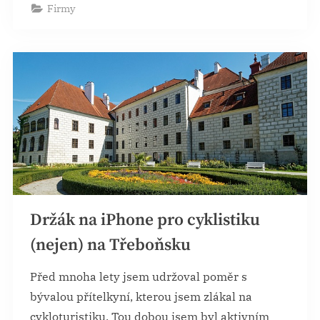
není
Firmy
příjemná”
Držák na iPhone pro cyklistiku
(nejen) na Třeboňsku
Před mnoha lety jsem udržoval poměr s
bývalou přítelkyní, kterou jsem zlákal na
cykloturistiku. Tou dobou jsem byl aktivním