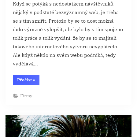
Když se potýká s nedostatkem návštěvníků
nějaký v podstatě bezvýznamný web, je třeba
se s tím smířit. Protože by se to dost možná
dalo výrazně vylepšit, ale bylo by s tím spojeno
tolik práce a tolik vydání, že by se to majiteli
takového internetového výtvoru nevyplácelo.
Ale když někdo na svém webu podniká, tedy
vydělává…
“Nemáte
Přečíst
»
na
webu
návštěvníky?”
Firmy