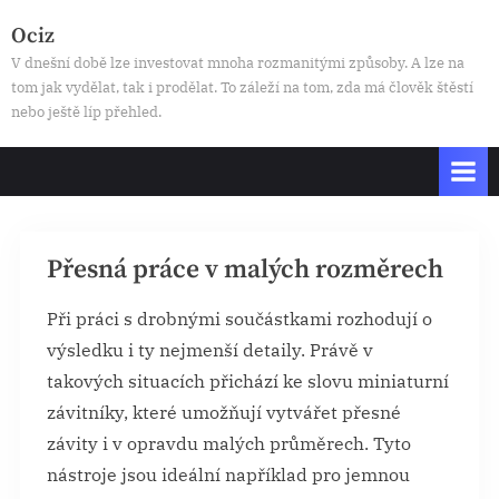
Skip
Ociz
to
V dnešní době lze investovat mnoha rozmanitými způsoby. A lze na
content
tom jak vydělat, tak i prodělat. To záleží na tom, zda má člověk štěstí
nebo ještě líp přehled.
Přesná práce v malých rozměrech
Při práci s drobnými součástkami rozhodují o
výsledku i ty nejmenší detaily. Právě v
takových situacích přichází ke slovu miniaturní
závitníky, které umožňují vytvářet přesné
závity i v opravdu malých průměrech. Tyto
nástroje jsou ideální například pro jemnou