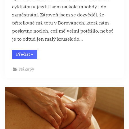
cyklistou a jezdil jsem na kole mnohdy i do
zaměstnání. Zároveň jsem se dozvěděl, že
přítelkyně má tetu v Borovanech, která nám
poskytne nocleh, což mě velmi potěšilo, neboť
je to odtud jen malý kousek do…
“Držák
Přečíst
»
na
iPhone
pro
Nákupy
cyklistiku
(nejen)
na
Třeboňsku”