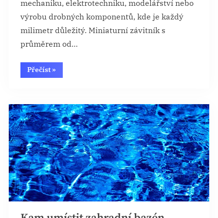
mechaniku, elektrotechniku, modelářství nebo
výrobu drobných komponentů, kde je každý
milimetr důležitý. Miniaturní závitník s
průměrem od…
“Přesná
Přečíst
»
práce
v
malých
rozměrech”