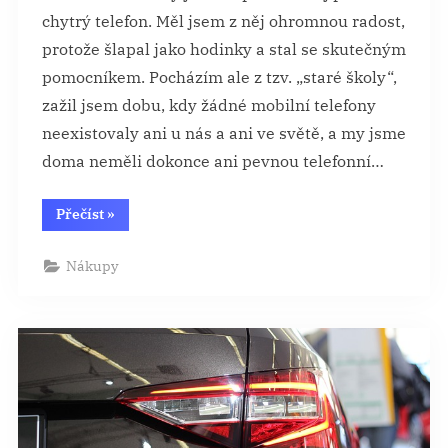
chytrý telefon. Měl jsem z něj ohromnou radost,
protože šlapal jako hodinky a stal se skutečným
pomocníkem. Pocházím ale z tzv. „staré školy“,
zažil jsem dobu, kdy žádné mobilní telefony
neexistovaly ani u nás a ani ve světě, a my jsme
doma neměli dokonce ani pevnou telefonní…
“Reklamní
Přečíst
»
blok
by
se
Nákupy
mohl
stát
vhodným
dárkem
například
pro
firemní
školení”