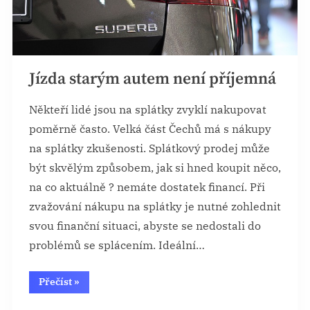
Jízda starým autem není příjemná
Někteří lidé jsou na splátky zvyklí nakupovat
poměrně často. Velká část Čechů má s nákupy
na splátky zkušenosti. Splátkový prodej může
být skvělým způsobem, jak si hned koupit něco,
na co aktuálně ? nemáte dostatek financí. Při
zvažování nákupu na splátky je nutné zohlednit
svou finanční situaci, abyste se nedostali do
problémů se splácením. Ideální…
“Jízda
Přečíst
»
starým
autem