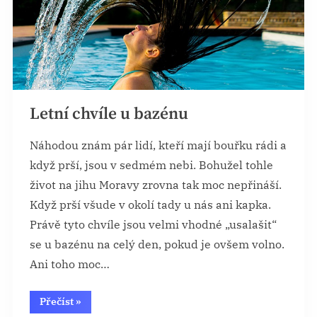
Letní chvíle u bazénu
Náhodou znám pár lidí, kteří mají bouřku rádi a
když prší, jsou v sedmém nebi. Bohužel tohle
život na jihu Moravy zrovna tak moc nepřináší.
Když prší všude v okolí tady u nás ani kapka.
Právě tyto chvíle jsou velmi vhodné „usalašit“
se u bazénu na celý den, pokud je ovšem volno.
Ani toho moc…
“Letní
Přečíst
»
chvíle