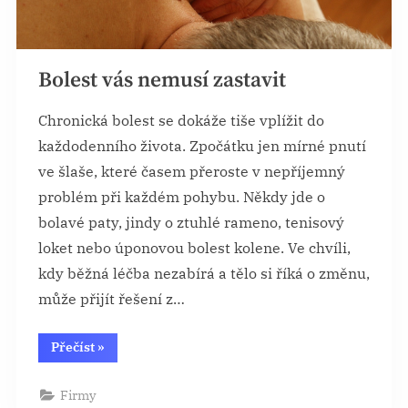
Bolest vás nemusí zastavit
Chronická bolest se dokáže tiše vplížit do
každodenního života. Zpočátku jen mírné pnutí
ve šlaše, které časem přeroste v nepříjemný
problém při každém pohybu. Někdy jde o
bolavé paty, jindy o ztuhlé rameno, tenisový
loket nebo úponovou bolest kolene. Ve chvíli,
kdy běžná léčba nezabírá a tělo si říká o změnu,
může přijít řešení z…
“Bolest
Přečíst
»
vás
nemusí
zastavit”
Firmy