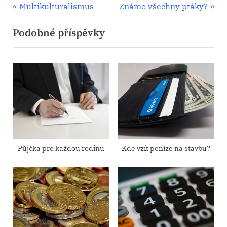
Navigace
P
N
Multikulturalismus
Známe všechny ptáky?
r
e
pro
Podobné příspěvky
e
x
příspěvek
v
t
i
P
o
o
u
s
s
t
P
:
o
s
Půjčka pro každou rodinu
Kde vzít peníze na stavbu?
t
: