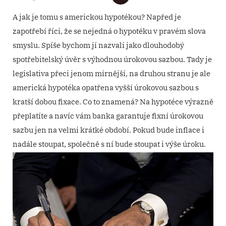
A jak je tomu s americkou hypotékou? Napřed je
zapotřebí říci, že se nejedná o hypotéku v pravém slova
smyslu. Spíše bychom jí nazvali jako dlouhodobý
spotřebitelský úvěr s výhodnou úrokovou sazbou. Tady je
legislativa přeci jenom mírnější, na druhou stranu je ale
americká hypotéka opatřena vyšší úrokovou sazbou s
kratší dobou fixace. Co to znamená? Na hypotéce výrazně
přeplatíte a navíc vám banka garantuje fixní úrokovou
sazbu jen na velmi krátké období. Pokud bude inflace i
nadále stoupat, společně s ní bude stoupat i výše úroku.