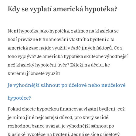
Kdy se vyplatí americká hypotéka?
Posted
9. 2. 2022
By
on
Není hypotéka jako hypotéka, zatímco na klasická se
hodí převážně k financování vlastního bydlení a ta
americká zase najde využití v řadě jiných faktorů. Co z
toho vyplývá? Je americká hypotéka skutečně výhodnější
než klasický hypoteční úvěr? Záleží na účelu, ke
kterému jí chcete využít!
Je výhodnější sáhnout po účelové nebo neúčelové
hypotéce?
Pokud chcete hypotékou financovat vlastní bydlení, což
je mimo jiné nejčastější důvod, pro který se lidé
rozhodnou bance uvázat, je výhodnější sáhnout po
klasické hypotéce na bydlení. Jedná se sice o účelový