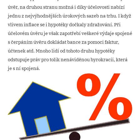
úvěr, na druhou stranu možná i díky účelovosti nabízí
jednu z nejvýhodnějších úrokových sazeb na trhu. I když
vlivem inflace se i hypotéky dočkaly zdražování. Při
účelovém úvěru je však zapotřebí veškeré výdaje spojené
s čerpáním úvěru dokládat bance za pomoci faktur,
účtenek atd. Mnoho lidí od tohoto druhu hypotéky
odstupuje práv pro tolik nenáviděnou byrokracii, která
je s ní spojená.