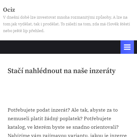
Skip
Ociz
to
V dnešní době lze investovat mnoha rozmanitými způsoby. A lze na
content
tom jak vydělat, tak i prodělat. To záleží na tom, zda má člověk štěstí
nebo ještě líp přehled.
Stačí nahlédnout na naše inzeráty
Posted
13. 2. 2025
By
on
Potřebujete podat inzerát? Ale tak, abyste za to
nemuseli platit žádný poplatek? Potřebujete
katalog, ve kterém byste se snadno orientovali?
Nabízíme vám zajímavou variantu, jakou je inzerce