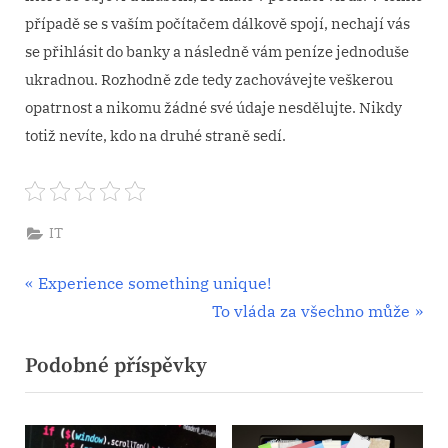
případě se s vaším počítačem dálkově spojí, nechají vás
se přihlásit do banky a následně vám peníze jednoduše
ukradnou.
Rozhodně zde tedy zachovávejte veškerou
opatrnost a nikomu žádné své údaje nesdělujte. Nikdy
totiž nevíte, kdo na druhé straně sedí.
IT
Navigace
P
Experience something unique!
r
N
To vláda za všechno může
pro
e
e
Podobné příspěvky
příspěvek
v
x
i
t
o
P