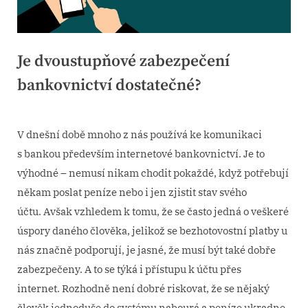
Je dvoustupňové zabezpečení
bankovnictví dostatečné?
Posted
6. 8. 2022
By
on
V dnešní době mnoho z nás používá ke komunikaci
s bankou především internetové bankovnictví. Je to
výhodné – nemusí nikam chodit pokaždé, když potřebují
někam poslat peníze nebo i jen zjistit stav svého
účtu.
Avšak vzhledem k tomu, že se často jedná o veškeré
úspory daného člověka, jelikož se bezhotovostní platby u
nás značně podporují, je jasné, že musí být také dobře
zabezpečeny. A to se týká i přístupu k účtu přes
internet.
Rozhodně není dobré riskovat, že se nějaký
člověk jednoduše do systému nabourá a peníze ukradne.