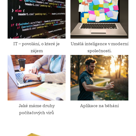
u
o
s
s
P
t
o
:
s
t
IT – povolání, o které je
Umělá inteligence v moderní
zájem
společnosti.
:
Jaké máme druhy
Aplikace na běhání
počítačových virů