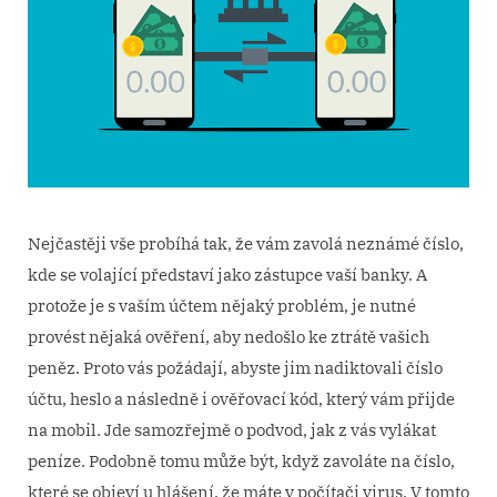
Nejčastěji vše probíhá tak, že vám zavolá neznámé číslo,
kde se volající představí jako zástupce vaší banky. A
protože je s vaším účtem nějaký problém, je nutné
provést nějaká ověření, aby nedošlo ke ztrátě vašich
peněz. Proto vás požádají, abyste jim nadiktovali číslo
účtu, heslo a následně i ověřovací kód, který vám přijde
na mobil. Jde samozřejmě o podvod, jak z vás vylákat
peníze.
Podobně tomu může být, když zavoláte na číslo,
které se objeví u hlášení, že máte v počítači virus. V tomto