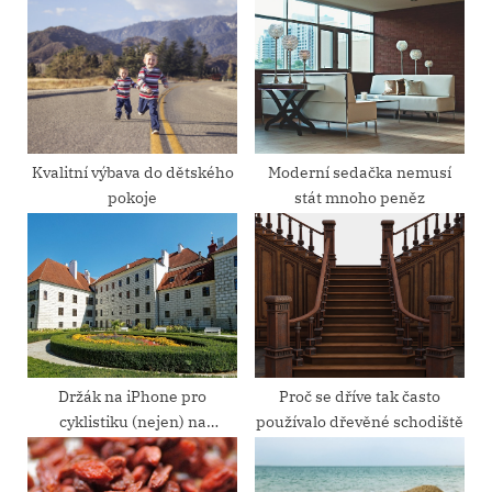
s
o
P
s
o
t
s
:
t
:
Kvalitní výbava do dětského
Moderní sedačka nemusí
pokoje
stát mnoho peněz
Držák na iPhone pro
Proč se dříve tak často
cyklistiku (nejen) na
používalo dřevěné schodiště
Třeboňsku