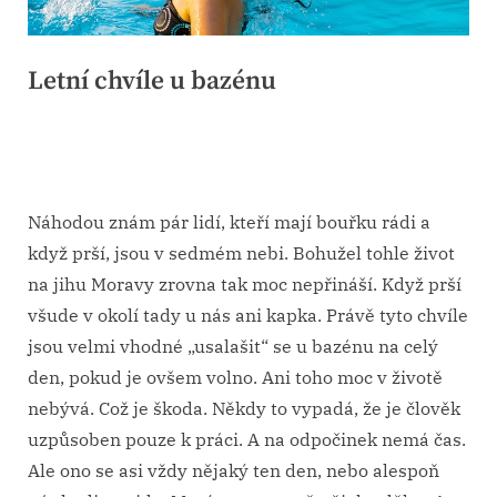
Letní chvíle u bazénu
Posted
2. 12. 2025
By
on
Náhodou znám pár lidí, kteří mají bouřku rádi a
když prší, jsou v sedmém nebi. Bohužel tohle život
na jihu Moravy zrovna tak moc nepřináší. Když prší
všude v okolí tady u nás ani kapka. Právě tyto chvíle
jsou velmi vhodné „usalašit“ se u bazénu na celý
den, pokud je ovšem volno. Ani toho moc v životě
nebývá. Což je škoda. Někdy to vypadá, že je člověk
uzpůsoben pouze k práci. A na odpočinek nemá čas.
Ale ono se asi vždy nějaký ten den, nebo alespoň