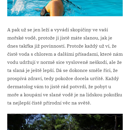
A pak už se jen leží a vyvádí skopičiny ve vaší
mořské vodě, protože ji jistě máte slanou, jak je
dnes takřka již povinností. Protože každý už ví, že
čistě voda s chlorem a dalšími přísadami, které nám
vodu udržují v normě sice vysloveně neškodí, ale že
ta slaná je ještě lepší. Dá se dokonce směle říci, že
prospívá zdraví, tedy pokožce docela určitě. Každý
dermatolog vám to jistě rád potvrdí, že pobyt u
moře a koupání ve slané vodě je na lidskou pokožku
ta nejlepší čistě přírodní věc na světě.