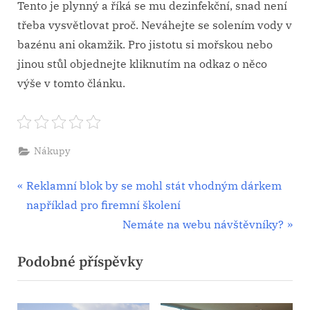
Tento je plynný a říká se mu dezinfekční, snad není
třeba vysvětlovat proč. Neváhejte se solením vody v
bazénu ani okamžik. Pro jistotu si mořskou nebo
jinou stůl objednejte kliknutím na odkaz o něco
výše v tomto článku.
Nákupy
Navigace
P
Reklamní blok by se mohl stát vhodným dárkem
r
například pro firemní školení
pro
e
N
Nemáte na webu návštěvníky?
příspěvek
v
e
Podobné příspěvky
i
x
o
t
u
P