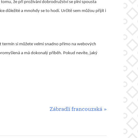
 tomu, že při prožívání dobrodružství se plní spousta
ice důležité a mnohdy se to hodí. Určitě sem můžou přijít i
at termín si můžete velmi snadno přímo na webových
i promyšlená a má dokonalý příběh. Pokud nevíte, jaký
N
Zábradlí francouzská
e
x
t