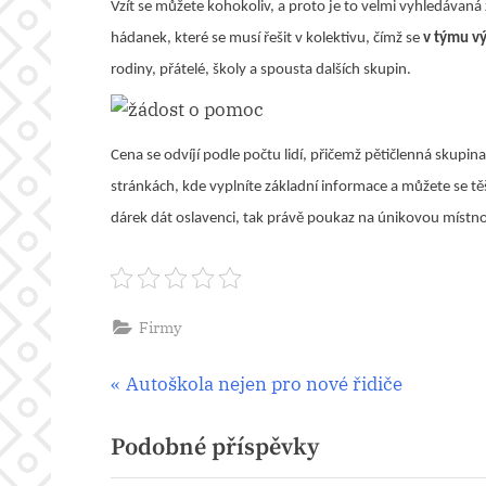
Vzít se můžete kohokoliv, a proto je to velmi vyhledávaná 
hádanek, které se musí řešit v kolektivu, čímž se
v týmu v
rodiny, přátelé, školy a spousta dalších skupin.
Cena se odvíjí podle počtu lidí, přičemž pětičlenná skupin
stránkách, kde vyplníte základní informace a můžete se tě
dárek dát oslavenci, tak právě poukaz na únikovou místno
Firmy
Navigace
P
Autoškola nejen pro nové řidiče
r
pro
Podobné příspěvky
e
v