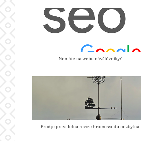
příspěvek
i
o
u
s
P
o
Nemáte na webu návštěvníky?
s
t
:
Proč je pravidelná revize hromosvodu nezbytná