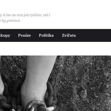
A lze na tom jak vydělat, tak i
ě líp přehled.
ákupy
Peníze
Politika
Zvířata