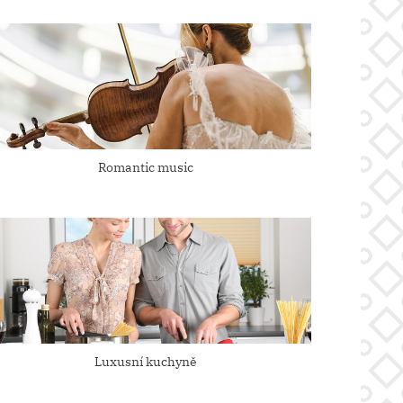
P
o
s
t
:
Romantic music
Luxusní kuchyně