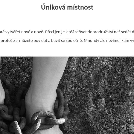
Úniková místnost
bré vytvářet nové a nové. Přeci jen je lepší zažívat dobrodružství než sedě
, protože si můžete povídat a bavit se společně. Mnohdy ale nevíme, kam vy