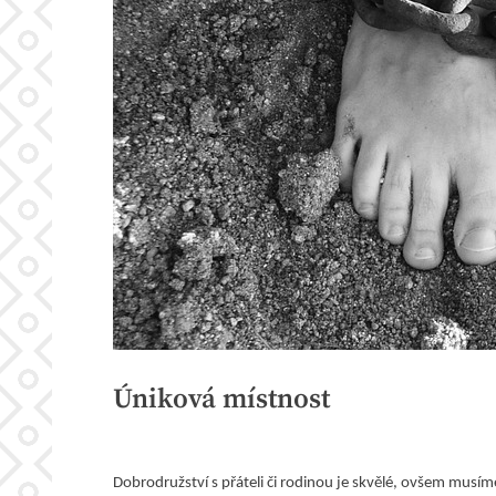
Úniková místnost
Posted
7. 8. 2020
By
on
Dobrodružství s přáteli či rodinou je skvělé, ovšem musím