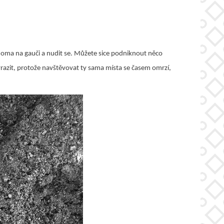
t doma na gauči a nudit se. Můžete sice podniknout něco
razit, protože navštěvovat ty sama místa se časem omrzí,