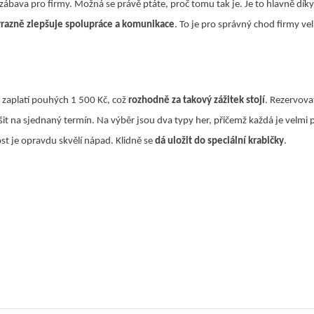
zábava pro firmy. Možná se právě ptáte, proč tomu tak je. Je to hlavně díky
ýrazně zlepšuje spolupráce a komunikace
. To je pro správný chod firmy vel
a zaplatí pouhých 1 500 Kč, což
rozhodně za takový zážitek stojí
. Rezervov
šit na sjednaný termín. Na výběr jsou dva typy her, přičemž každá je velm
st je opravdu skvělí nápad. Klidně se
dá uložit do speciální krabičky
.