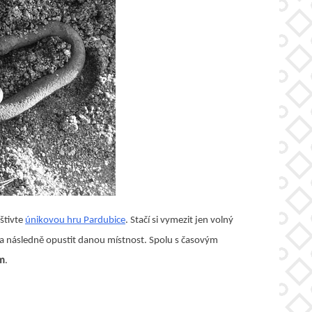
štivte
únikovou hru Pardubice
. Stačí si vymezit jen volný
at a následně opustit danou místnost. Spolu s časovým
ém
.