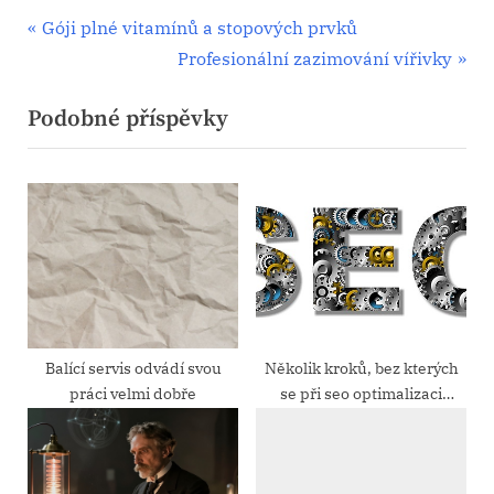
Navigace
P
Góji plné vitamínů a stopových prvků
r
N
Profesionální zazimování vířivky
pro
e
e
Podobné příspěvky
příspěvek
v
x
i
t
o
P
u
o
s
s
P
t
o
:
s
t
Balící servis odvádí svou
Několik kroků, bez kterých
práci velmi dobře
se při seo optimalizaci
:
neobejdete