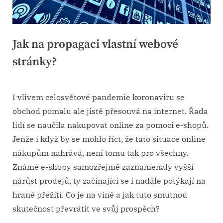
Jak na propagaci vlastní webové
stránky?
Posted
22. 11. 2021
By
on
I vlivem celosvětové pandemie koronaviru se
obchod pomalu ale jistě přesouvá na internet. Řada
lidí se naučila nakupovat online za pomoci e-shopů.
Jenže i když by se mohlo říct, že tato situace online
nákupům nahrává, není tomu tak pro všechny.
Známé e-shopy samozřejmě zaznamenaly vyšší
nárůst prodejů, ty začínající se i nadále potýkají na
hraně přežití. Co je na vině a jak tuto smutnou
skutečnost převrátit ve svůj prospěch?