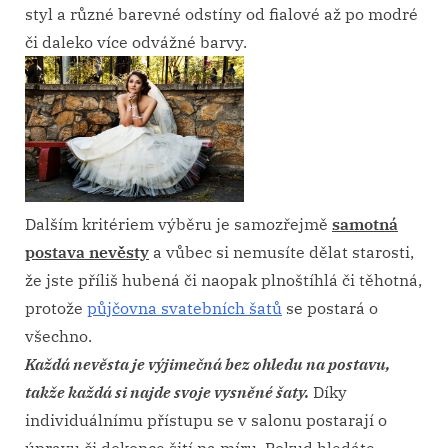
styl a různé barevné odstíny od fialové až po modré
či daleko více odvážné barvy.
Dalším kritériem výběru je samozřejmě
samotná
postava nevěsty
a vůbec si nemusíte dělat starosti,
že jste příliš hubená či naopak plnoštíhlá či těhotná,
protože
půjčovna svatebních šatů
se postará o
všechno.
Každá nevěsta je výjimečná bez ohledu na postavu,
takže každá si najde svoje vysněné šaty.
Díky
individuálnímu přístupu se v salonu postarají o