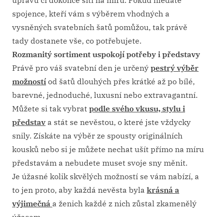
úpravu či dokonce šití na míru. Pokud hledáte
spojence, kteří vám s výběrem vhodných a
vysněných svatebních šatů pomůžou, tak právě
tady dostanete vše, co potřebujete.
Rozmanitý sortiment uspokojí potřeby i představy
Právě pro váš svatební den je určený
pestrý výběr
možností
od šatů dlouhých přes krátké až po bílé,
barevné, jednoduché, luxusní nebo extravagantní.
Můžete si tak vybrat
podle svého vkusu, stylu i
představ
a stát se nevěstou, o které jste vždycky
snily. Získáte na výběr ze spousty originálních
kousků nebo si je můžete nechat ušít přímo na míru
představám a nebudete muset svoje sny měnit.
Je úžasné kolik skvělých možností se vám nabízí, a
to jen proto, aby každá nevěsta byla
krásná a
výjimečná
a ženich každé z nich zůstal zkamenělý