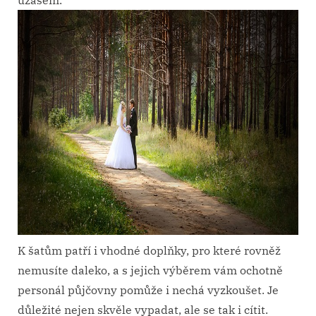
úžasem.
K šatům patří i vhodné doplňky, pro které rovněž
nemusíte daleko, a s jejich výběrem vám ochotně
personál půjčovny pomůže i nechá vyzkoušet. Je
důležité nejen skvěle vypadat, ale se tak i cítit.