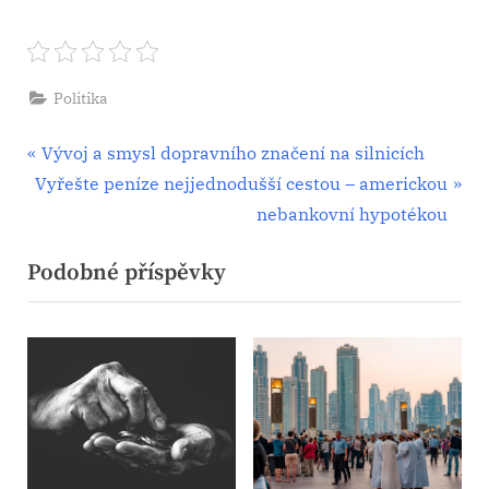
Politika
Navigace
P
Vývoj a smysl dopravního značení na silnicích
N
r
Vyřešte peníze nejjednodušší cestou – americkou
pro
e
e
nebankovní hypotékou
příspěvek
x
v
Podobné příspěvky
t
i
P
o
o
u
s
s
t
P
:
o
s
t