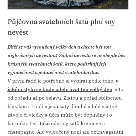
Půjčovna svatebních šatů plní sny
nevěst
Posted
12. 6. 2019
Blíží se váš vytoužený velký den a chcete být tou
By
on
nejkrásnější nevěstou? Žádná nevěsta se neobejde bez
krásných svatebních šatů, které podtrhují její
výjimečnost a jedinečnost svatebního dne.
V první řadě je potřebné si vybírat podle toho,
v
jakém stylu se bude odehrávat ten velký den
, a to
od obřadu až po oslavu. Zlatou a pořád oblíbenou
klasikou a tradicí jsou šaty dlouhé a bílé včetně
závoje či vlečky a účes může být doplněný i o
korunku. Letí také odstíny šatů krémové a
champagne. Ale vyloučený není ani extravagantní